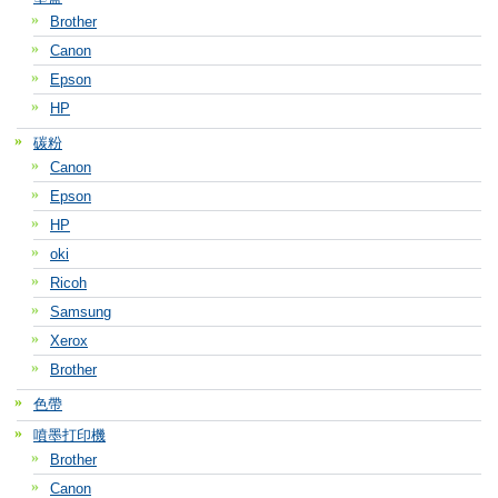
Brother
Canon
Epson
HP
碳粉
Canon
Epson
HP
oki
Ricoh
Samsung
Xerox
Brother
色帶
噴墨打印機
Brother
Canon